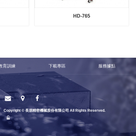
HD-765
教育訓練
下載專區
服務據點
Copyright © 長朋精密機械股份有限公司 All Rights Reserved.