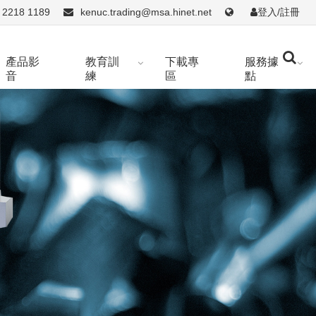
 2218 1189
kenuc.trading@msa.hinet.net
登入/註冊
產品影
教育訓
下載專
服務據
音
練
區
點