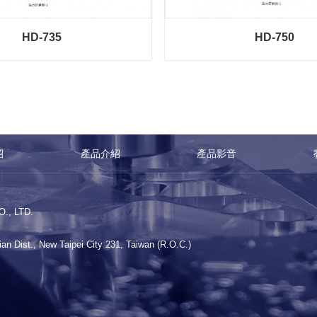
HD-735
HD-750
紹
產品介紹
產品影音
., LTD.
an Dist., New Taipei City 231, Taiwan (R.O.C.)