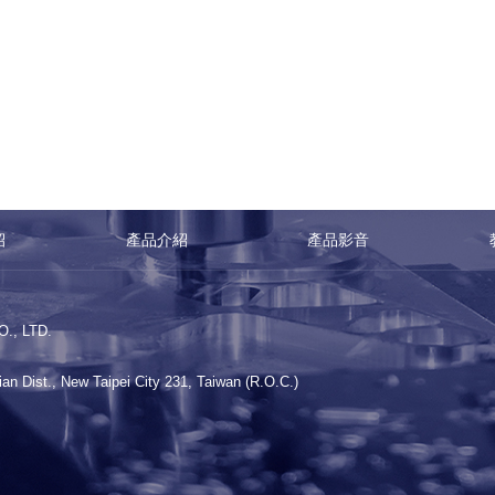
紹
產品介紹
產品影音
., LTD.
an Dist., New Taipei City 231, Taiwan (R.O.C.)