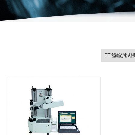
TTi齒輪測試