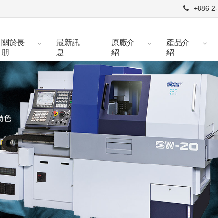
+886 2-
關於長
最新訊
原廠介
產品介
朋
息
紹
紹