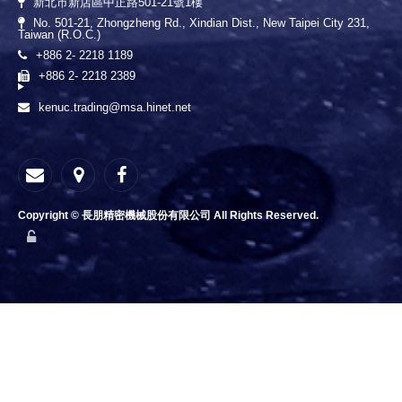
新北市新店區中正路501-21號1樓
No. 501-21, Zhongzheng Rd., Xindian Dist., New Taipei City 231,
Taiwan (R.O.C.)
+886 2- 2218 1189
+886 2- 2218 2389
kenuc.trading@msa.hinet.net
Copyright © 長朋精密機械股份有限公司 All Rights Reserved.