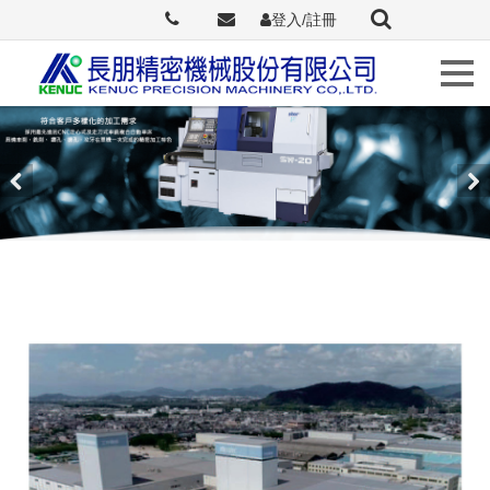
登入/註冊
Languages
關
於
長
Previous
Nex
朋
最
新
訊
息
原
廠
介
紹