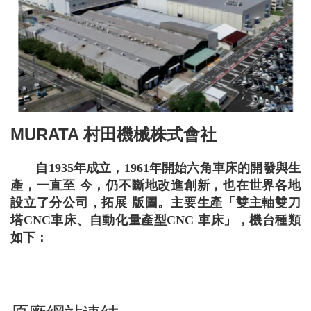
產
品
介
紹
產
品
影
MURATA 村田機械株式會社
音
自1935年成立，1961年開始六角車床的開發與生
教
產，一直至 今，仍不斷地改進創新，也在世界各地
育
設立了分公司，拓展 版圖。主要生產「雙主軸雙刀
訓
塔CNC車床、自動化量產型CNC 車床」，機台種類
練
如下：
下
載
專
區