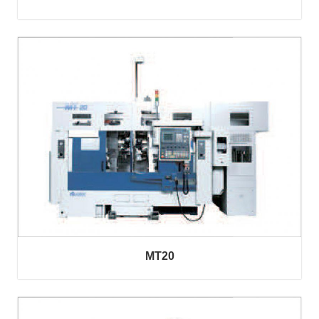
服
務
據
點
MT20