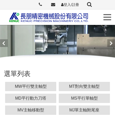
登入/註冊
Languages
關
於
長
Previous
Nex
朋
最
選單列表
新
訊
息
MW平行雙主軸型
MT對向雙主軸型
原
MD平行動力刀塔
MS平行單軸型
廠
介
MV主軸移動型
MJ單主軸附尾座
紹