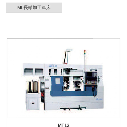
ML長軸加工車床
產
品
介
紹
產
品
影
音
教
育
訓
練
下
載
專
區
MT12