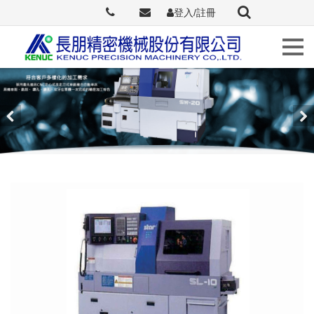
登入/註冊
Languages
關
於
Previous
Nex
長
朋
最
新
訊
息
原
廠
介
紹