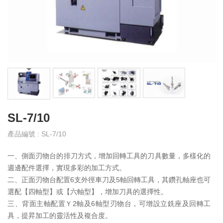
產
品
介
紹
產
品
影
音
SL-7/10
教
產品編號 : SL-7/10
育
訓
一、側面刃物台的排刀方式，增加回轉工具的刀具數量，多樣化的
練
週邊配件選擇，實現多彩的加工方式。
二、正面刃物台配置6支外徑車刀及5軸回轉工具，其鑽孔軸座也可
下
選配【四軸型】或【六軸型】，增加刀具的選擇性。
載
三、背面主軸配置Ｙ2軸及6軸型刃物台，可增設立銑座及回轉工
專
區
具，提昇加工的靈活性及複合度。