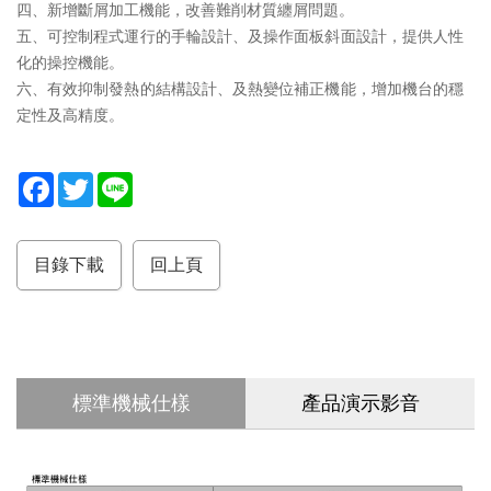
四、新增斷屑加工機能，改善難削材質纏屑問題。
服
五、可控制程式運行的手輪設計、及操作面板斜面設計，提供人性
務
化的操控機能。
據
六、有效抑制發熱的結構設計、及熱變位補正機能，增加機台的穩
點
定性及高精度。
F
T
L
a
w
i
c
i
n
e
t
e
b
t
目錄下載
回上頁
o
e
o
r
k
標準機械仕樣
產品演示影音