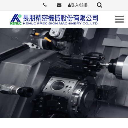
登入/註冊
Languages
關
於
長
朋
最
新
訊
息
原
廠
介
紹