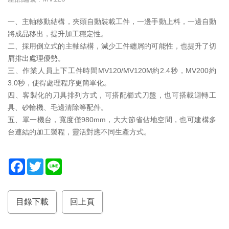
服
一、主軸移動結構，夾頭自動裝載工件，一邊手動上料，一邊自動
務
將成品移出，提升加工穩定性。
據
二、採用倒立式的主軸結構，減少工件纏屑的可能性，也提升了切
點
屑排出處理優勢。
三、作業人員上下工件時間MV120/MV120M約2.4秒，MV200約
3.0秒，使得處理程序更簡單化。
四、客製化的刀具排列方式，可搭配櫛式刀盤，也可搭載迴轉工
具、砂輪機、毛邊清除等配件。
五、單一機台，寬度僅980mm，大大節省佔地空間，也可建構多
台連結的加工製程，靈活對應不同生產方式。
F
T
L
a
w
i
c
i
n
e
t
e
b
t
目錄下載
回上頁
o
e
o
r
k