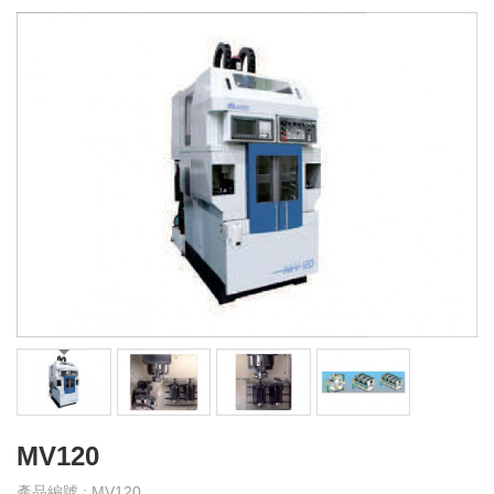
產
品
介
紹
產
品
影
音
教
育
訓
練
下
載
MV120
專
區
產品編號 : MV120