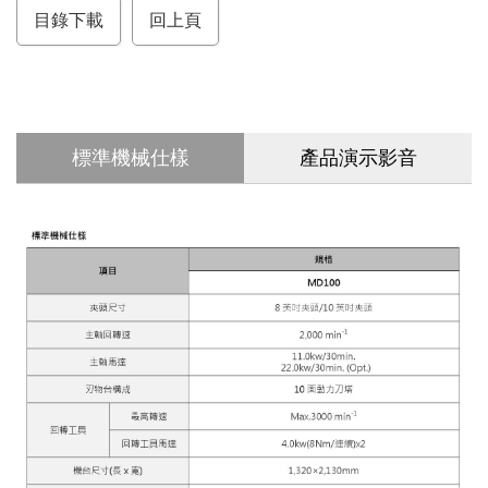
b
t
目錄下載
回上頁
o
e
o
r
k
標準機械仕樣
產品演示影音