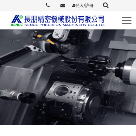
登入/註冊
Languages
關
於
長
朋
最
新
訊
息
原
廠
介
紹