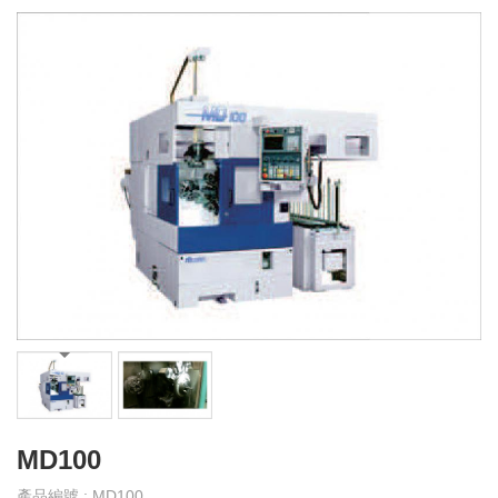
產
品
介
紹
產
品
影
音
教
育
訓
練
下
載
MD100
專
區
產品編號 : MD100