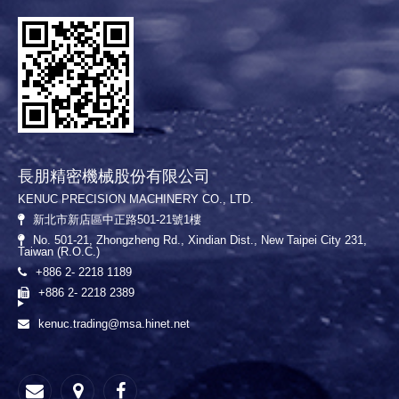
長朋精密機械股份有限公司
KENUC PRECISION MACHINERY CO., LTD.
新北市新店區中正路501-21號1樓
No. 501-21, Zhongzheng Rd., Xindian Dist., New Taipei City 231,
Taiwan (R.O.C.)
+886 2- 2218 1189
+886 2- 2218 2389
kenuc.trading@msa.hinet.net