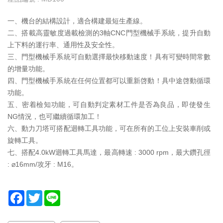
服
一、機台的結構設計，適合構建最短生產線。
務
二、搭載高靈敏度過載檢測的3軸CNC門型機械手系統，提升自動
據
上下料的運行率、通用性及安全性。
點
三、門型機械手系統可自動選擇最快移動速度！具有可變時間常數
的增量功能。
四、門型機械手系統在任何位置都可以重新啓動！具中途啓動循環
功能。
五、密着檢知功能，可自動判定素材工件是否為良品，即使發生
NG情況，也可繼續循環加工！
六、動力刀塔可搭配迴轉工具功能，可在所有的工位上安裝車削或
旋轉工具。
七、搭配4.0kW迴轉工具馬達，最高轉速 : 3000 rpm，最大鑽孔徑
: ⌀16mm/攻牙 : M16。
F
T
L
a
w
i
c
i
n
e
t
e