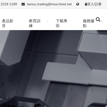
 2218 1189
kenuc.trading@msa.hinet.net
登入/註冊
產品影
教育訓
下載專
服務據
音
練
區
點