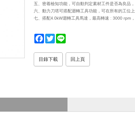
五、密着檢知功能，可自動判定素材工件是否為良品，
六、動力刀塔可搭配迴轉工具功能，可在所有的工位
七、搭配4.0kW迴轉工具馬達，最高轉速 : 3000 rpm，最
F
T
L
a
w
i
c
i
n
e
t
e
b
t
目錄下載
回上頁
o
e
o
r
k