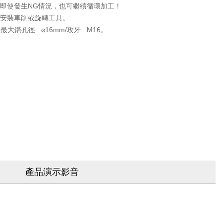
即使發生NG情況，也可繼續循環加工！
上安裝車削或旋轉工具。
大鑽孔徑 : ⌀16mm/攻牙 : M16。
產品演示影音