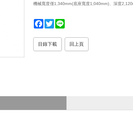
機械寬度僅1,340mm(底座寬度1,040mm)、深度2,
F
T
L
a
w
i
c
i
n
e
t
e
b
t
目錄下載
回上頁
o
e
o
r
k