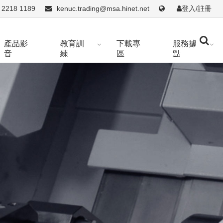
 2218 1189
kenuc.trading@msa.hinet.net
登入/註冊
產品影
教育訓
下載專
服務據
音
練
區
點