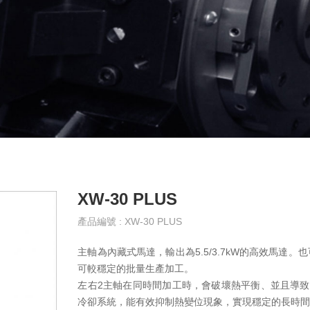
XW-30 PLUS
產品編號 : XW-30 PLUS
主軸為內藏式馬達，輸出為5.5/3.7kW的高效馬
可較穩定的批量生產加工。
左右2主軸在同時間加工時，會破壞熱平衡、並且導致
冷卻系統，能有效抑制熱變位現象，實現穩定的長時