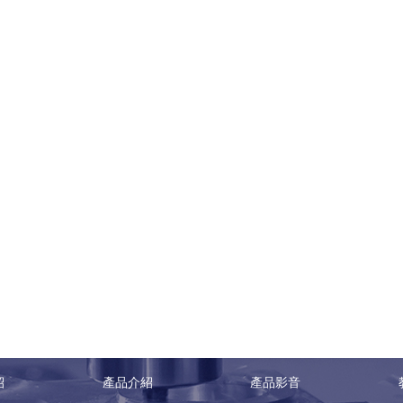
紹
產品介紹
產品影音