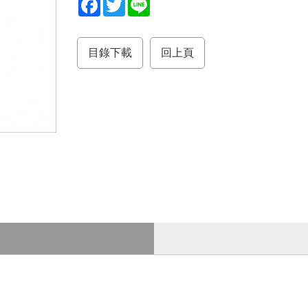
a
w
i
c
i
n
e
t
e
b
t
目錄下載
回上頁
o
e
o
r
k