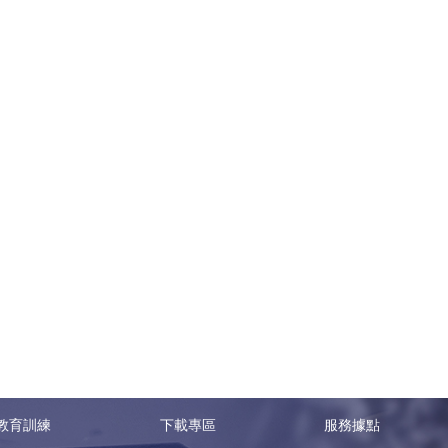
教育訓練
下載專區
服務據點