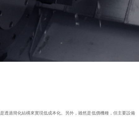
的是透過簡化結構來實現低成本化。另外，雖然是低價機種，但主要設備
。