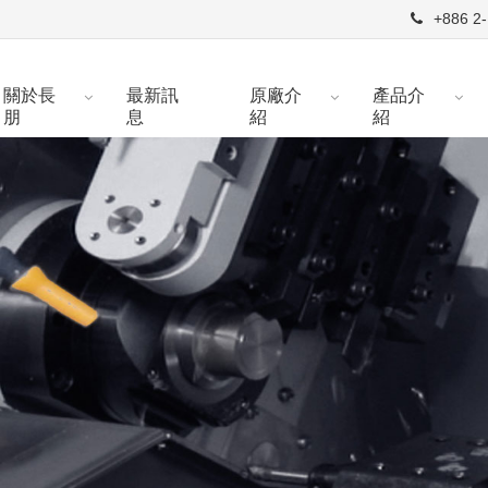
+886 2-
關於長
最新訊
原廠介
產品介
朋
息
紹
紹