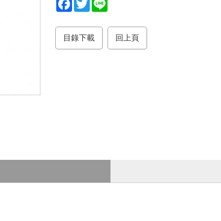
a
w
i
c
i
n
e
t
e
b
t
目錄下載
回上頁
o
e
o
r
k