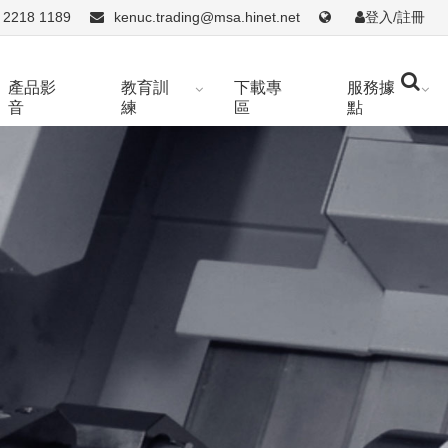
 2218 1189
kenuc.trading@msa.hinet.net
登入/註冊
產品影
教育訓
下載專
服務據
音
練
區
點