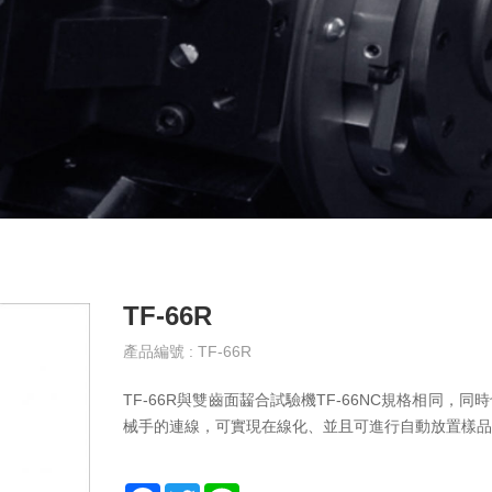
TF-66R
產品編號 : TF-66R
TF-66R與雙齒面齧合試驗機TF-66NC規格相同
械手的連線，可實現在線化、並且可進行自動放置樣品
F
T
L