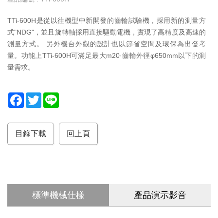
服
TTi-600H是從以往機型中新開發的齒輪試驗機，採用新的測量方
務
式"NDG"，並且旋轉軸採用直接驅動電機，實現了高精度及高速的
據
測量方式。 另外機台外觀的設計也以節省空間及環保為出發考
點
量。功能上TTi-600H可滿足最大m20·齒輪外徑φ650mm以下的測
量需求。
F
T
L
a
w
i
c
i
n
e
t
e
b
t
目錄下載
回上頁
o
e
o
r
k
標準機械仕樣
產品演示影音