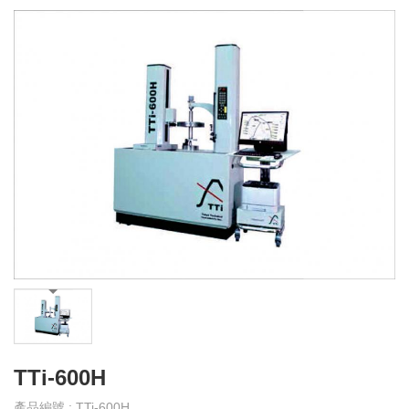
產
品
介
紹
產
品
影
音
教
育
訓
練
下
載
TTi-600H
專
區
產品編號 : TTi-600H