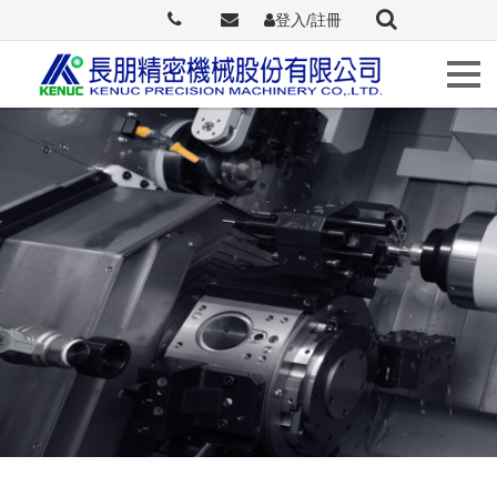
登入/註冊
Languages
關
於
長
朋
最
新
訊
息
原
廠
介
紹