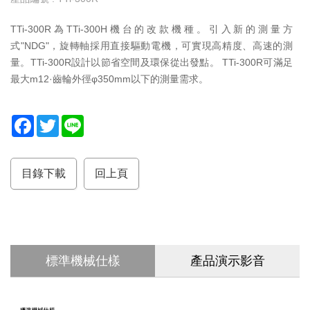
服
TTi-300R為TTi-300H機台的改款機種。引入新的測量方
務
式"NDG"，旋轉軸採用直接驅動電機，可實現高精度、高速的測
據
量。TTi-300R設計以節省空間及環保從出發點。 TTi-300R可滿足
點
最大m12·齒輪外徑φ350mm以下的測量需求。
F
T
L
a
w
i
c
i
n
e
t
e
b
t
目錄下載
回上頁
o
e
o
r
k
標準機械仕樣
產品演示影音