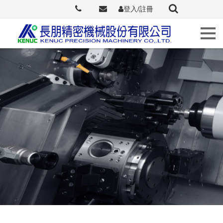
登入/註冊
Languages
關
於
長
朋
最
新
訊
息
原
廠
介
紹