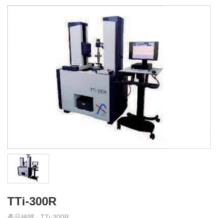
產
品
介
紹
產
品
影
音
教
育
訓
練
下
載
TTi-300R
專
區
產品編號 : TTi-300R