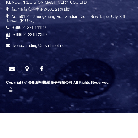
KENUC PRECISION MACHINERY CO., LTD.
新北市新店區中正路501-21號1樓
No. 501-21, Zhongzheng Rd., Xindian Dist., New Taipei City 231,
Taiwan (R.O.C.)
+886 2- 2218 1189
+886 2- 2218 2389
kenuc.trading@msa.hinet.net
Copyright © 長朋精密機械股份有限公司 All Rights Reserved.