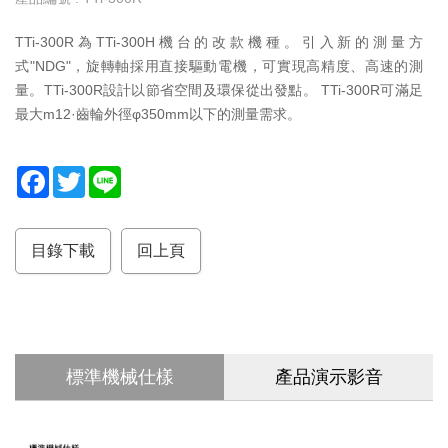
服
TTi-300R為TTi-300H機台的改款機種。引入新的測量方
務
式"NDG"，旋轉軸採用直接驅動電機，可實現高精度、高速的測
據
量。TTi-300R設計以節省空間及環保從出發點。 TTi-300R可滿足
點
最大m12·齒輪外徑φ350mm以下的測量需求。
F
T
L
a
w
i
c
i
n
e
t
e
b
t
目錄下載
回上頁
o
e
o
r
k
標準機械仕樣
產品演示影音