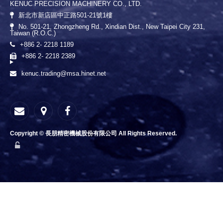
KENUC PRECISION MACHINERY CO., LTD.
新北市新店區中正路501-21號1樓
No. 501-21, Zhongzheng Rd., Xindian Dist., New Taipei City 231,
Taiwan (R.O.C.)
+886 2- 2218 1189
+886 2- 2218 2389
kenuc.trading@msa.hinet.net
Copyright © 長朋精密機械股份有限公司 All Rights Reserved.