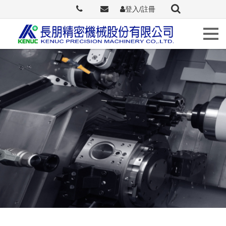
登入/註冊
Languages
關
於
長
朋
最
新
訊
息
原
廠
介
紹