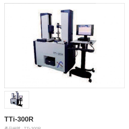
產
品
介
紹
產
品
影
音
教
育
訓
練
下
載
TTi-300R
專
區
產品編號 : TTi-300R